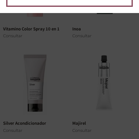
Vitamino Color Spray 10 en 1
Inoa
Consultar
Consultar
Silver Acondicionador
Majirel
Consultar
Consultar