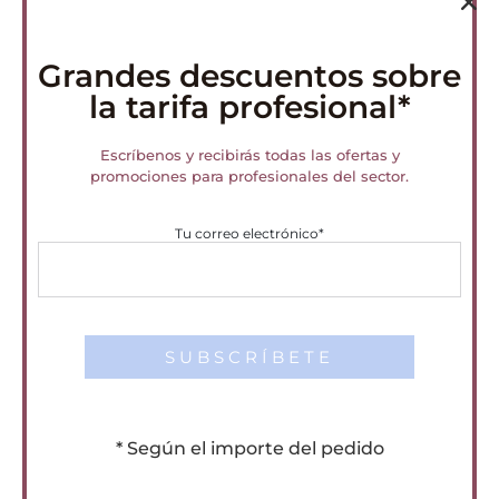
Resultados
97 % de reducción de la rotura del cabello
Grandes descuentos sobre
la tarifa profesional*
Reducción del 56 % de los daños superficiales
Reducción del 43 % de las puntas abiertas
Escríbenos y recibirás todas las ofertas y
Protección térmica de hasta 230 °C / 450 °F
promociones para profesionales del sector.
24 horas antiencrespamiento con humedad extrema
Tu correo electrónico*
Categorías:
L'Oreal
,
Serie Expert
,
Tratamientos
Productos relacionados
* Según el importe del pedido