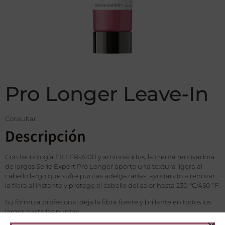
Pro Longer Leave-In
Consultar
Descripción
Con tecnología FILLER-A100 y aminoácidos, la crema renovadora
de largos Serie Expert Pro Longer aporta una textura ligera al
cabello largo que sufre puntas adelgazadas, ayudando a renovar
la fibra al instante y protege el cabello del calor hasta 230 °C/450 °F.
Su fórmula profesional deja la fibra fuerte y brillante en todos los
largos hasta las puntas.